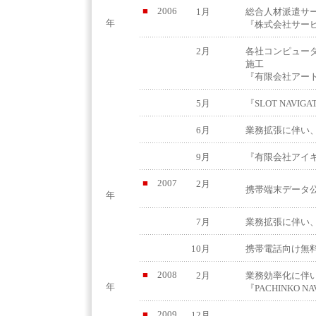
■
2006
1月
総合人材派遣サ
年
『株式会社サー
2月
各社コンピュー
施工
『有限会社アー
5月
『SLOT NAVI
6月
業務拡張に伴い
9月
『有限会社アイ
■
2007
2月
携帯端末データ公開
年
7月
業務拡張に伴い
10月
携帯電話向け無
■
2008
2月
業務効率化に伴
年
『PACHINKO N
■
2009
12月