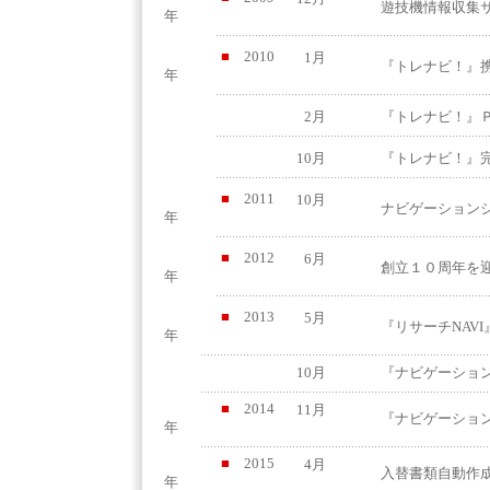
遊技機情報収集
年
■
2010
1月
『トレナビ！』
年
2月
『トレナビ！』
10月
『トレナビ！』
■
2011
10月
ナビゲーションシ
年
■
2012
6月
創立１０周年を
年
■
2013
5月
『リサーチNAV
年
10月
『ナビゲーショ
■
2014
11月
『ナビゲーショ
年
■
2015
4月
入替書類自動作成シ
年