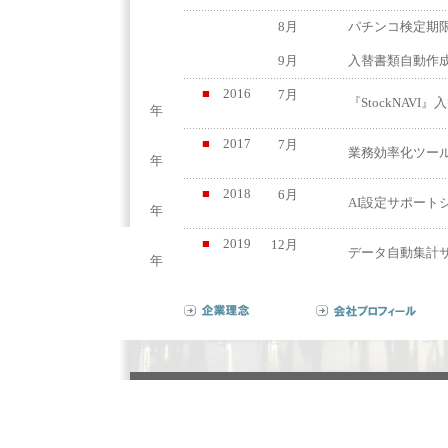
8月
パチンコ検定期
9月
入替書類自動作成
■
2016
7月
『StockNAV
年
■
2017
7月
業務効率化ツール『
年
■
2018
6月
AI設定サポートシ
年
■
2019
12月
データ自動集計サー
年